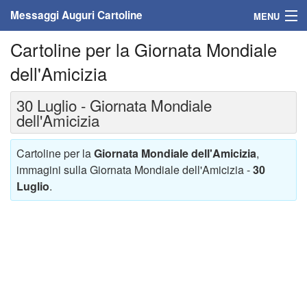
Messaggi Auguri Cartoline
MENU
Cartoline per la Giornata Mondiale
Home
dell'Amicizia
Messaggi
30 Luglio - Giornata Mondiale
Cartoline
dell'Amicizia
Cartoline con nome
Cartoline per la
Giornata Mondiale dell'Amicizia
,
immagini sulla Giornata Mondiale dell'Amicizia -
30
Cartoline per persone
Luglio
.
Cartoline personalizzate
Cartoline auguri anni
Cartoline giorni anno