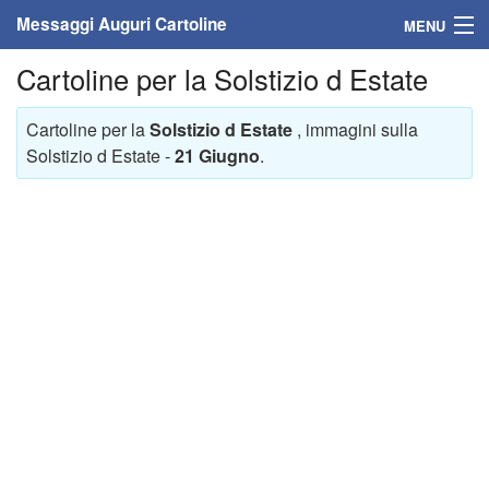
Messaggi Auguri Cartoline
MENU
Cartoline per la Solstizio d Estate
Home
Cartoline per la
Solstizio d Estate
, immagini sulla
Messaggi
Solstizio d Estate -
21 Giugno
.
Cartoline
Cartoline con nome
Cartoline per persone
Cartoline personalizzate
Cartoline auguri anni
Cartoline giorni anno