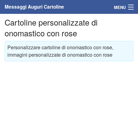
Messaggi Auguri Cartoline
MENU
Cartoline personalizzate di
Home
onomastico con rose
Messaggi
Personalizzare cartoline di onomastico con rose,
Cartoline
immagini personalizzate di onomastico con rose
Cartoline con nome
Cartoline per persone
Cartoline personalizzate
Cartoline auguri anni
Cartoline giorni anno