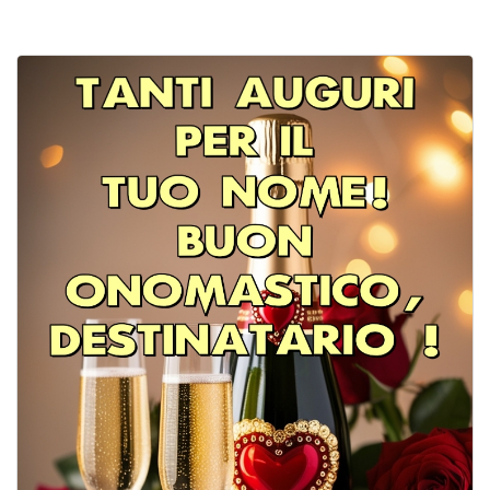
Cartoline giorni settimana
Cartoline musicali
Cartoline animate
Accedi