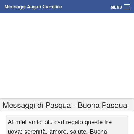
Messaggi Auguri Cartoline
MENU
Home
Messaggi
Cartoline
Cartoline con nome
Cartoline per persone
Cartoline personalizzate
Messaggi di Pasqua - Buona Pasqua
Cartoline auguri anni
Ai miei amici piu cari regalo queste tre
Cartoline giorni anno
uova: serenità, amore, salute. Buona