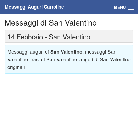
Messaggi Auguri Cartoline
MENU
Messaggi di San Valentino
Home
14 Febbraio - San Valentino
Messaggi
Cartoline
Messaggi auguri di
San Valentino
, messaggi San
Valentino, frasi di San Valentino, auguri di San Valentino
Cartoline con nome
originali
Cartoline per persone
Cartoline personalizzate
Cartoline auguri anni
Cartoline giorni anno