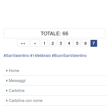
TOTALE: 66
««
«
1
2
3
4
5
6
7
#SanValentino #14febbraio #BuonSanValentino
Home
Messaggi
Cartoline
Cartoline con nome