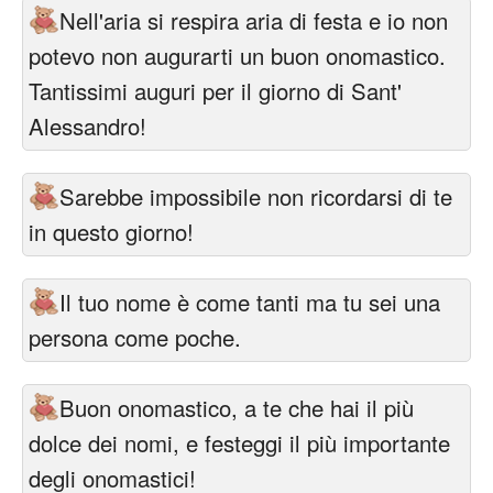
Nell'aria si respira aria di festa e io non
potevo non augurarti un buon onomastico.
Tantissimi auguri per il giorno di Sant'
Alessandro!
Sarebbe impossibile non ricordarsi di te
in questo giorno!
Il tuo nome è come tanti ma tu sei una
persona come poche.
Buon onomastico, a te che hai il più
dolce dei nomi, e festeggi il più importante
degli onomastici!