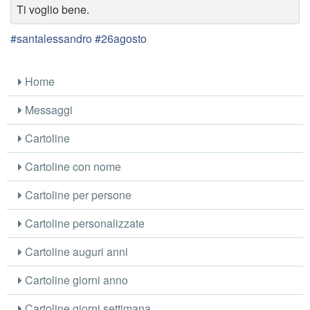
Ti voglio bene.
#santalessandro #26agosto
Home
Messaggi
Cartoline
Cartoline con nome
Cartoline per persone
Cartoline personalizzate
Cartoline auguri anni
Cartoline giorni anno
Cartoline giorni settimana