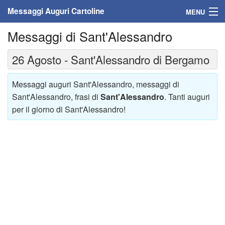
Messaggi Auguri Cartoline
MENU
Messaggi di Sant'Alessandro
Home
26 Agosto - Sant'Alessandro di Bergamo
Messaggi
Cartoline
Messaggi auguri Sant'Alessandro, messaggi di
Sant'Alessandro, frasi di
Sant'Alessandro
. Tanti auguri
Cartoline con nome
per il giorno di Sant'Alessandro!
Cartoline per persone
Cartoline personalizzate
Cartoline auguri anni
Cartoline giorni anno