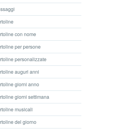
ssaggi
toline
toline con nome
toline per persone
toline personalizzate
toline auguri anni
toline giorni anno
toline giorni settimana
toline musicali
toline del giorno