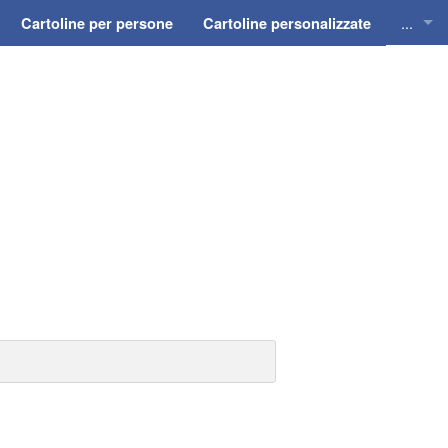
...
Cartoline per persone
Cartoline personalizzate
Cartol
Cartol
Cartol
Cartol
Cartol