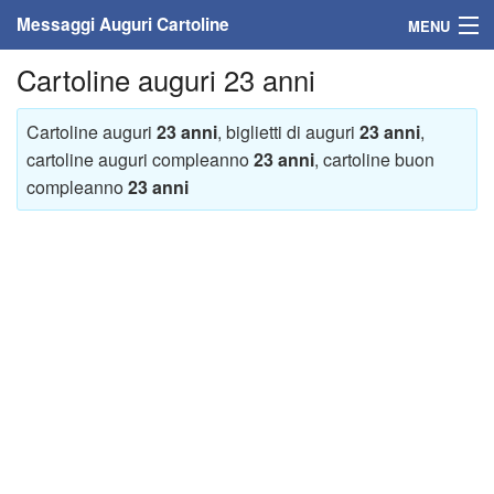
Messaggi Auguri Cartoline
MENU
Cartoline auguri 23 anni
Home
Messaggi
Cartoline auguri
23 anni
, biglietti di auguri
23 anni
,
cartoline auguri compleanno
23 anni
, cartoline buon
Cartoline
compleanno
23 anni
Cartoline con nome
Cartoline per persone
Cartoline personalizzate
Cartoline auguri anni
Cartoline giorni anno