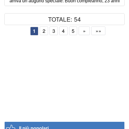
arriva un augurio speciale: Buon compleanno, 23 anni
TOTALE: 54
2
3
4
5
»
»»
1
Il più popolari