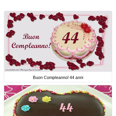
Cartoline giorni settimana
Cartoline musicali
Cartoline animate
Accedi
Buon Compleanno! 44 anni