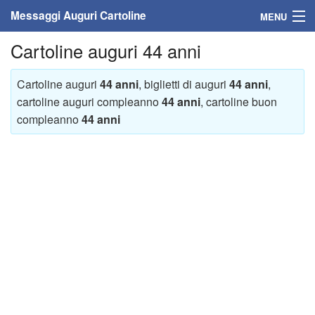
Messaggi Auguri Cartoline
MENU
Cartoline auguri 44 anni
Home
Messaggi
Cartoline auguri
44 anni
, biglietti di auguri
44 anni
,
cartoline auguri compleanno
44 anni
, cartoline buon
Cartoline
compleanno
44 anni
Cartoline con nome
Cartoline per persone
Cartoline personalizzate
Cartoline auguri anni
Cartoline giorni anno