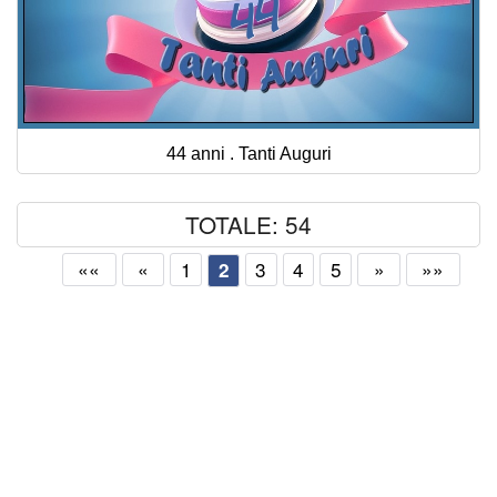
44 anni . Tanti Auguri
TOTALE: 54
««
«
1
3
4
5
»
»»
2