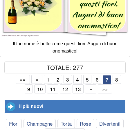
Il tuo nome è bello come questi fiori. Auguri di buon
onomastico!
TOTALE: 277
««
«
1
2
3
4
5
6
8
7
9
10
11
12
13
»
»»
Il più nuovi
Fiori
Champagne
Torta
Rose
Divertenti