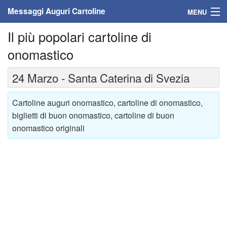
Messaggi Auguri Cartoline
MENU
Il più popolari cartoline di
Home
onomastico
Messaggi
24 Marzo - Santa Caterina di Svezia
Cartoline
Cartoline auguri onomastico, cartoline di onomastico,
Cartoline con nome
biglietti di buon onomastico, cartoline di buon
onomastico originali
Cartoline per persone
Cartoline personalizzate
Cartoline auguri anni
Cartoline giorni anno