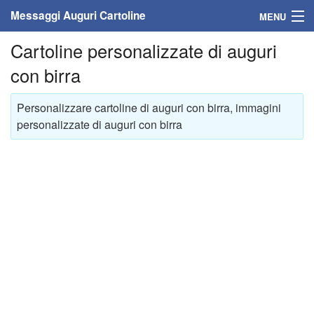
Messaggi Auguri Cartoline
MENU
Cartoline personalizzate di auguri
Home
con birra
Messaggi
Personalizzare cartoline di auguri con birra, immagini
Cartoline
personalizzate di auguri con birra
Cartoline con nome
Cartoline per persone
Cartoline personalizzate
Cartoline auguri anni
Cartoline giorni anno