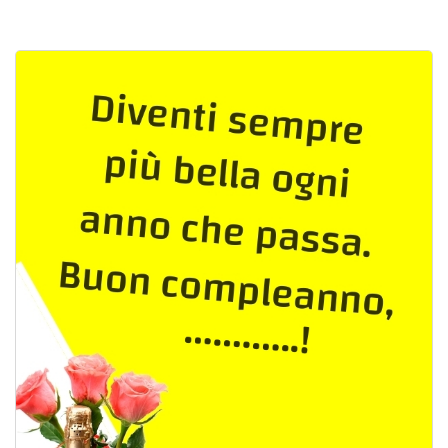
Cartoline giorni settimana
Cartoline musicali
Cartoline animate
Accedi