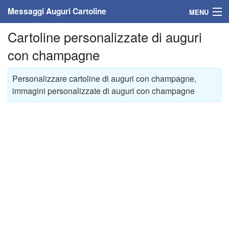
Messaggi Auguri Cartoline
MENU
Cartoline personalizzate di auguri
Home
con champagne
Messaggi
Personalizzare cartoline di auguri con champagne,
Cartoline
immagini personalizzate di auguri con champagne
Cartoline con nome
Cartoline per persone
Cartoline personalizzate
Cartoline auguri anni
Cartoline giorni anno