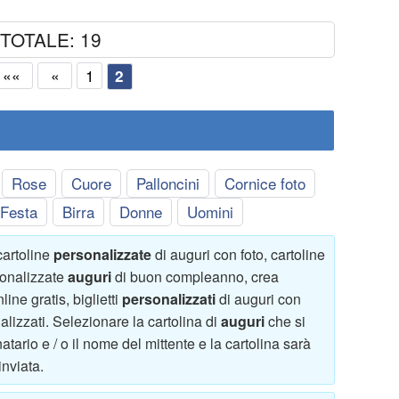
TOTALE: 19
««
«
1
2
Rose
Cuore
Palloncini
Cornice foto
Festa
Birra
Donne
Uomini
cartoline
personalizzate
di auguri con foto, cartoline
sonalizzate
auguri
di buon compleanno, crea
ine gratis, biglietti
personalizzati
di auguri con
nalizzati. Selezionare la cartolina di
auguri
che si
atario e / o il nome del mittente e la cartolina sarà
nviata.