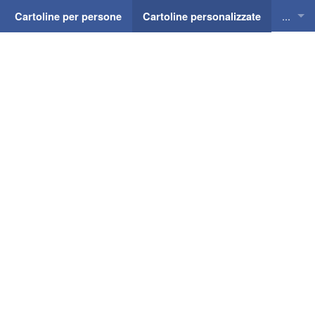
...
Cartoline per persone
Cartoline personalizzate
Cartol
Cartol
Cartol
Cartol
Cartol