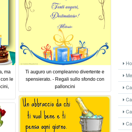
Ho
a, ma
Ti auguro un compleanno divertente e
Me
 con le
spensierato. - Regali sullo sfondo con
Car
cini,
palloncini
Car
Car
Car