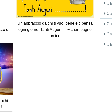
Car
Car
Car
Un abbraccio da chi ti vuol bene e ti pensa
zzo di
ogni giorno. Tanti Auguri ...! ~ champagne
Car
on ice
Car
uochi
.!