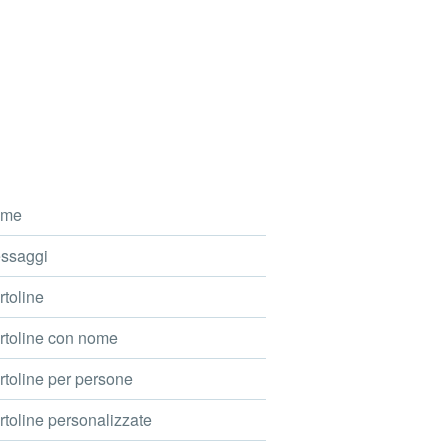
me
ssaggi
toline
toline con nome
toline per persone
toline personalizzate