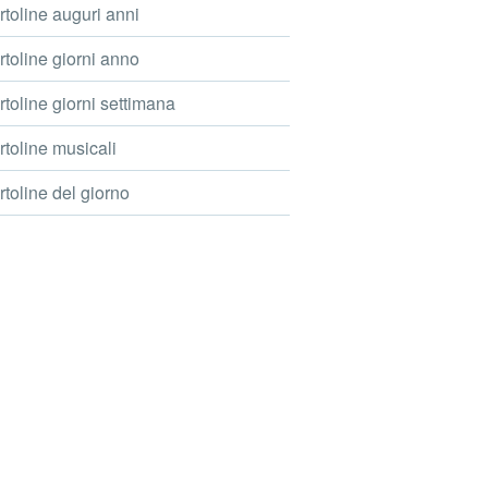
toline auguri anni
toline giorni anno
toline giorni settimana
toline musicali
toline del giorno